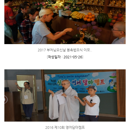
2017 부처님오신날 봉축법요식 이모..
[
작성일자 : 2021-05-26
]
2016 제10회 영어담마캠프