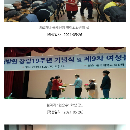
비로자나 국제선원 영어회화반의 실..
[
작성일자 : 2021-05-26
]
불제자 "한승수" 학생 장..
[
작성일자 : 2021-05-26
]