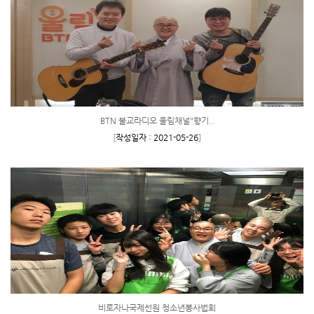
BTN 불교라디오 울림채널"향기..
[
작성일자 : 2021-05-26
]
비로자나국제선원 청소년봉사법회