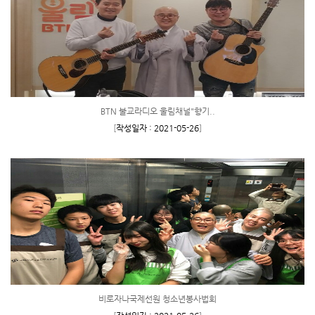
BTN 불교라디오 울림채널"향기..
[
작성일자 : 2021-05-26
]
비로자나국제선원 청소년봉사법회