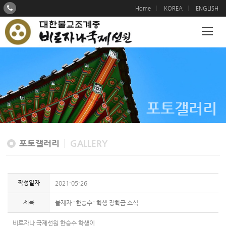
Home
KOREA
ENGLISH
포토갤러리
포토갤러리
GALLERY
작성일자
2021-05-26
제목
불제자 "한승수" 학생 장학금 소식
비로자나 국제선원 한승수 학생이