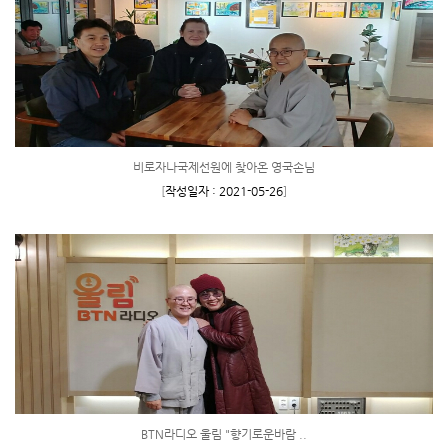
비로자나국제선원에 찾아온 영국손님
[
작성일자 : 2021-05-26
]
BTN라디오 울림 "향기로운바람 ..