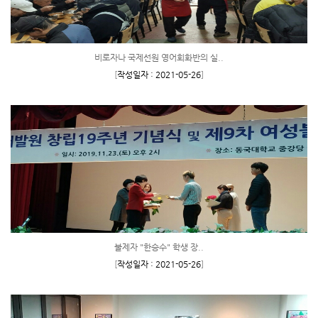
비로자나 국제선원 영어회화반의 실..
[
작성일자 : 2021-05-26
]
불제자 "한승수" 학생 장..
[
작성일자 : 2021-05-26
]